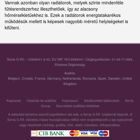
Vannak azonban olyan radiátorok, melyek szinte mindenféle
fűtésrendszerhez illeszthetőek, így az alacsony
hőmérsékletűekhez is. Ezek a radiátorok energiatakarékos
működésük mellett is képesek nagyobb méretű helyiségeket is
kifűteni.
Senia G Kft – 12956441-2-42, EU VAT: HU12956441; Cégjegyzékszám: 01-09-711864,
Fővárosi Cégbíróság;
Austria
,
Belgium
,
Croatia
,
France
,
Germany
,
Netherlands
,
Romania
,
Spain
,
Sweden
,
United
Kingdom
Kapcsolat
Vásárlás és szállítás
Impressum
Adatkezelési tájékoztató
Senia
Group
Szerződési szállítási feltételek
A weboldal tartalma szerzői jogvédelem alá esik, a Senia G Kft. tulajdonát képezik. A
Senia G Kft. előzetes írásos hozzájárulása nélkül nem engedélyezett a lap egészének
vagy részeinek (szöveg, grafika, fotó, adat) másolása, felhasználása.