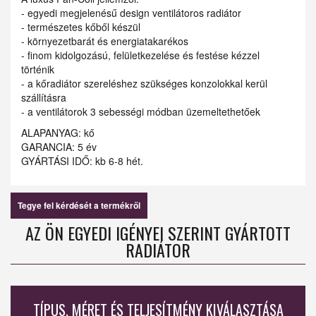
- egyedi megjelenésű design ventilátoros radiátor
- természetes kőből készül
- környezetbarát és energiatakarékos
- finom kidolgozású, felületkezelése és festése kézzel
történik
- a kőradiátor szereléshez szükséges konzolokkal kerül
szállításra
- a ventilátorok 3 sebességi módban üzemeltethetőek
ALAPANYAG: kő
GARANCIA: 5 év
GYÁRTÁSI IDŐ: kb 6-8 hét.
Tegye fel kérdését a termékről
AZ ÖN EGYEDI IGÉNYEI SZERINT GYÁRTOTT
RADIÁTOR
TÍPUS, MÉRET ÉS TELJESÍTMÉNY KIVÁLASZTÁSA