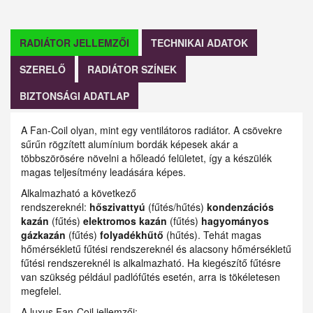
RADIÁTOR JELLEMZŐI
TECHNIKAI ADATOK
SZERELŐ
RADIÁTOR SZÍNEK
BIZTONSÁGI ADATLAP
A Fan-Coil olyan, mint egy ventilátoros radiátor. A csövekre
sűrűn rögzített alumínium bordák képesek akár a
többszörösére növelni a hőleadó felületet, így a készülék
magas teljesítmény leadására képes.
Alkalmazható a következő
rendszereknél:
hőszivattyú
(fűtés/hűtés)
kondenzációs
kazán
(fűtés)
elektromos kazán
(fűtés)
hagyományos
gázkazán
(fűtés)
folyadékhűtő
(hűtés). Tehát magas
hőmérsékletű fűtési rendszereknél és alacsony hőmérsékletű
fűtési rendszereknél is alkalmazható. Ha kiegészítő fűtésre
van szükség például padlófűtés esetén, arra is tökéletesen
megfelel.
A luxus Fan-Coil jellemzői: