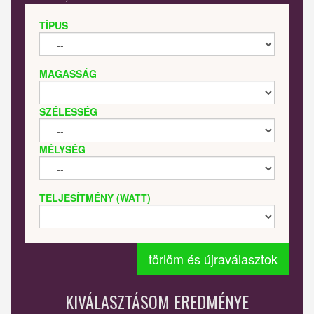
TÍPUS
MAGASSÁG
SZÉLESSÉG
MÉLYSÉG
TELJESÍTMÉNY (WATT)
törlöm és újraválasztok
KIVÁLASZTÁSOM EREDMÉNYE