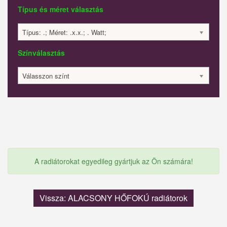
Típus és méret választás
Típus: .; Méret: .x.x.; . Watt;
Színválasztás
Válasszon színt
A radiátorokat egyedileg gyártjuk az Ön számára!
Vissza: ALACSONY HŐFOKÚ radiátorok