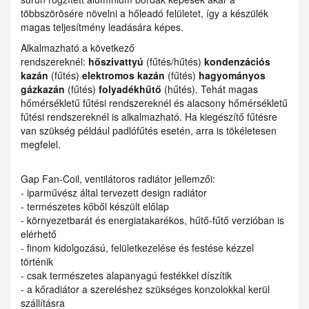
többszörösére növelni a hőleadó felületet, így a készülék
magas teljesítmény leadására képes.
Alkalmazható a következő
rendszereknél:
hőszivattyú
(fűtés/hűtés)
kondenzációs
kazán
(fűtés)
elektromos kazán
(fűtés)
hagyományos
gázkazán
(fűtés)
folyadékhűtő
(hűtés). Tehát magas
hőmérsékletű fűtési rendszereknél és alacsony hőmérsékletű
fűtési rendszereknél is alkalmazható. Ha kiegészítő fűtésre
van szükség például padlófűtés esetén, arra is tökéletesen
megfelel.
Gap Fan-Coil, ventilátoros radiátor jellemzői:
- iparművész által tervezett design radiátor
- természetes kőből készült előlap
- környezetbarát és energiatakarékos, hűtő-fűtő verzióban is
elérhető
- finom kidolgozású, felületkezelése és festése kézzel
történik
- csak természetes alapanyagú festékkel díszítik
- a kőradiátor a szereléshez szükséges konzolokkal kerül
szállításra