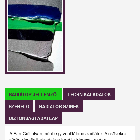
RADIÁTOR JELLEMZŐI
TECHNIKAI ADATOK
SZERELŐ
RADIÁTOR SZÍNEK
BIZTONSÁGI ADATLAP
A Fan-Coil olyan, mint egy ventilátoros radiátor. A csövekre
sűrűn rögzített alumínium bordák képesek akár a