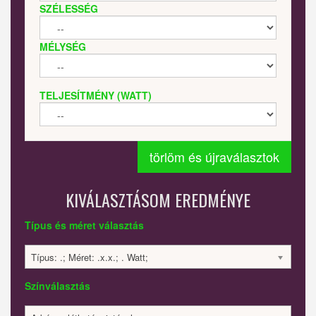
SZÉLESSÉG
MÉLYSÉG
TELJESÍTMÉNY (WATT)
törlöm és újraválasztok
KIVÁLASZTÁSOM EREDMÉNYE
Típus és méret választás
Típus: .; Méret: .x.x.; . Watt;
Színválasztás