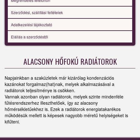
Megrendelés telefonon
Szerződési, szállítási feltételek
Adatkezelési tájékoztató
Elállás a szerződéstől
ALACSONY HŐFOKÚ RADIÁTOROK
Napjainkban a szaküzletek már kizárólag kondenzációs
kazánokat forgalmaz(hat)nak, melyek alkalmazásával a
radiátorok teljesítménye is csökken.
Vannak azonban olyan radiátorok, melyek szinte mindenféle
fűtésrendszerhez illeszthetőek, így az alacsony
hőmérsékletűekhez is. Ezek a radiátorok energiatakarékos
működésük mellett is képesek nagyobb méretű helyiségeket is
kifűteni.