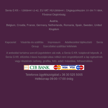
Senia G Kft – 12956441-2-42, EU VAT: HU12956441; Cégjegyzékszám: 01-09-711864,
Fővárosi Cégbíróság;
Austria
,
Belgium
,
Croatia
,
France
,
Germany
,
Netherlands
,
Romania
,
Spain
,
Sweden
,
United
Kingdom
Kapcsolat
Vásárlás és szállítás
Impressum
Adatkezelési tájékoztató
Senia
Group
Szerződési szállítási feltételek
A weboldal tartalma szerzői jogvédelem alá esik, a Senia G Kft. tulajdonát képezik. A
Senia G Kft. előzetes írásos hozzájárulása nélkül nem engedélyezett a lap egészének
vagy részeinek (szöveg, grafika, fotó, adat) másolása, felhasználása.
Telefonos ügyfélszolgálat:+ 36 30 525 5005
Hétköznap 09:00-17:00 óráig