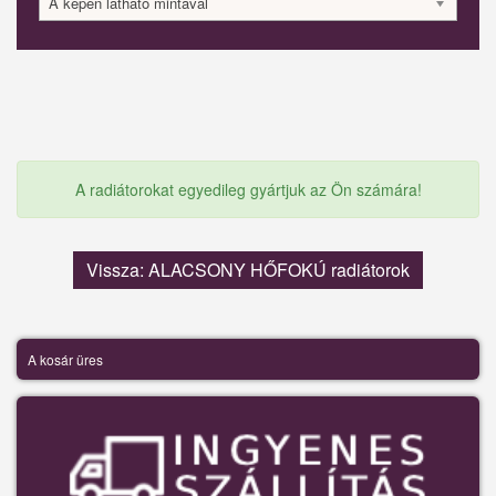
A képen látható mintával
A radiátorokat egyedileg gyártjuk az Ön számára!
Vissza: ALACSONY HŐFOKÚ radiátorok
A kosár üres