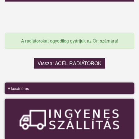
A radiátorokat egyedileg gyártjuk az Ön számára!
Vissza: ACÉL RADIÁTOROK
A kosár üres