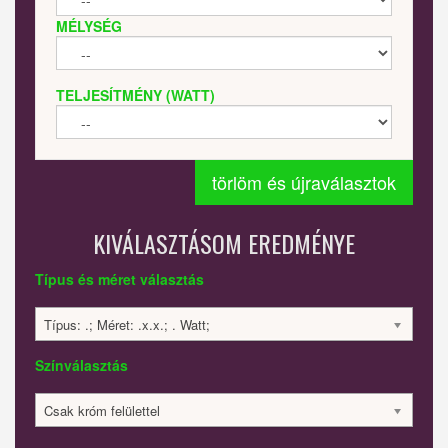
MÉLYSÉG
TELJESÍTMÉNY (WATT)
törlöm és újraválasztok
KIVÁLASZTÁSOM EREDMÉNYE
Típus és méret választás
Típus: .; Méret: .x.x.; . Watt;
Színválasztás
Csak króm felülettel