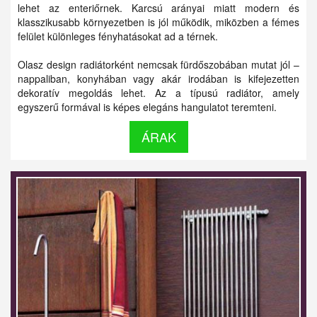
lehet az enteriőrnek. Karcsú arányai miatt modern és
klasszikusabb környezetben is jól működik, miközben a fémes
felület különleges fényhatásokat ad a térnek.
Olasz design radiátorként nemcsak fürdőszobában mutat jól –
nappaliban, konyhában vagy akár irodában is kifejezetten
dekoratív megoldás lehet. Az a típusú radiátor, amely
egyszerű formával is képes elegáns hangulatot teremteni.
ÁRAK