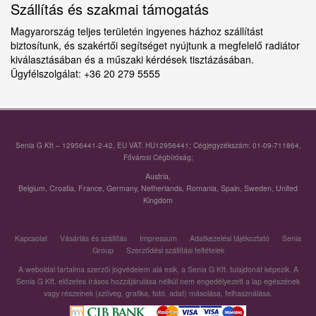
Szállítás és szakmai támogatás
Magyarország teljes területén ingyenes házhoz szállítást
biztosítunk, és szakértői segítséget nyújtunk a megfelelő radiátor
kiválasztásában és a műszaki kérdések tisztázásában.
Ügyfélszolgálat: +36 20 279 5555
Senia G Kft – 12956441-2-42, EU VAT: HU12956441; Cégjegyzékszám: 01-09-711864,
Fővárosi Cégbíróság;
Austria
,
Belgium
,
Croatia
,
France
,
Germany
,
Netherlands
,
Romania
,
Spain
,
Sweden
,
United
Kingdom
Kapcsolat
Vásárlás és szállítás
Impressum
Adatkezelési tájékoztató
Senia
Group
Szerződési szállítási feltételek
A weboldal tartalma szerzői jogvédelem alá esik, a Senia G Kft. tulajdonát képezik. A
Senia G Kft. előzetes írásos hozzájárulása nélkül nem engedélyezett a lap egészének
vagy részeinek (szöveg, grafika, fotó, adat) másolása, felhasználása.