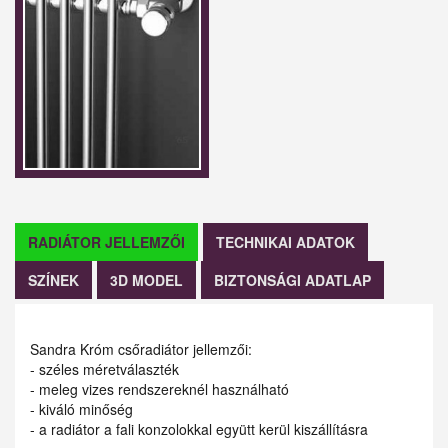
RADIÁTOR JELLEMZŐI
TECHNIKAI ADATOK
SZÍNEK
3D MODEL
BIZTONSÁGI ADATLAP
Sandra Króm csőradiátor jellemzői:
- széles méretválaszték
- meleg vizes rendszereknél használható
- kiváló minőség
- a radiátor a fali konzolokkal együtt kerül kiszállításra