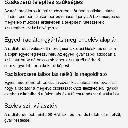
Szakszerű telepítés szükséges
Az acél radiátorok fűtési rendszerhez történő csatlakoztatása
minden esetben szakember bevonását igényli. A biztonságos és
megfelelő működés érdekében a telepítést fűtésszerelő
szakembernek kell elvégeznie.
Egyedi radiátor gyártás megrendelés alapján
A radiátorok a választott méret, csatlakozási kialakítás és szín
alapján egyedileg készülnek. Az egyedi gyártásból adódóan a
szállítási határidő hosszabb lehet a raktárról elérhető,
sorozatgyártott termékekhez képest.
Radiátorcsere falbontás nélkül is megoldható
Egyes modell méret- és csatlakozási kialakítása lehetővé teszi,
hogy a radiátor a meglévő csőkiállásokhoz illeszkedjen, így sok
esetben elkerülhető a falbontás és a fűtési rendszer átalakítása.
Széles színválaszték
A radiátorok több mint 200 RAL színben rendelhetők felár nélkül,
gyári festéssel.