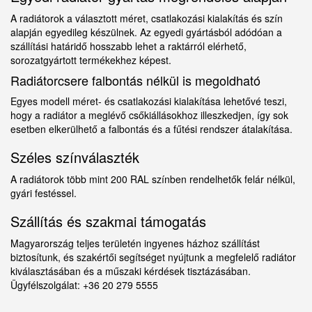
A radiátorok a választott méret, csatlakozási kialakítás és szín
alapján egyedileg készülnek. Az egyedi gyártásból adódóan a
szállítási határidő hosszabb lehet a raktárról elérhető,
sorozatgyártott termékekhez képest.
Radiátorcsere falbontás nélkül is megoldható
Egyes modell méret- és csatlakozási kialakítása lehetővé teszi,
hogy a radiátor a meglévő csőkiállásokhoz illeszkedjen, így sok
esetben elkerülhető a falbontás és a fűtési rendszer átalakítása.
Széles színválaszték
A radiátorok több mint 200 RAL színben rendelhetők felár nélkül,
gyári festéssel.
Szállítás és szakmai támogatás
Magyarország teljes területén ingyenes házhoz szállítást
biztosítunk, és szakértői segítséget nyújtunk a megfelelő radiátor
kiválasztásában és a műszaki kérdések tisztázásában.
Ügyfélszolgálat: +36 20 279 5555