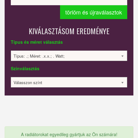
törlöm és újraválasztok
KIVÁLASZTÁSOM EREDMÉNYE
Típus és méret választás
Típus: .; Méret: .x.x.; . Watt;
Színválasztás
Válasszon színt
A radiátorokat egyedileg gyártjuk az Ön számára!