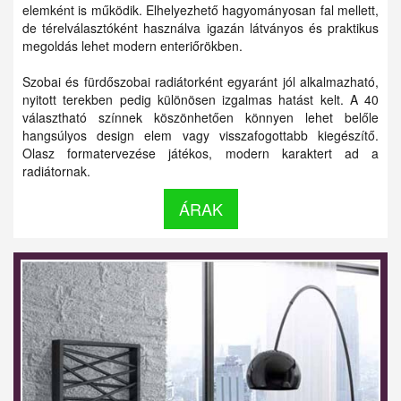
elemként is működik. Elhelyezhető hagyományosan fal mellett,
de térelválasztóként használva igazán látványos és praktikus
megoldás lehet modern enteriőrökben.
Szobai és fürdőszobai radiátorként egyaránt jól alkalmazható,
nyitott terekben pedig különösen izgalmas hatást kelt. A 40
választható színnek köszönhetően könnyen lehet belőle
hangsúlyos design elem vagy visszafogottabb kiegészítő.
Olasz formatervezése játékos, modern karaktert ad a
radiátornak.
ÁRAK