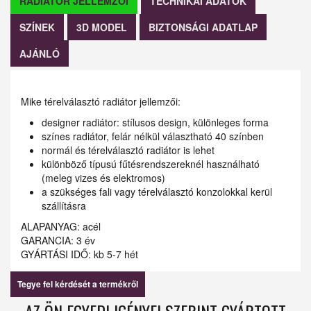
RADIÁTOR JELLEMZŐI
TECHNIKAI ADATOK
SZÍNEK
3D MODEL
BIZTONSÁGI ADATLAP
AJÁNLÓ
Mike térelválasztó radiátor jellemzői:
designer radiátor: stílusos design, különleges forma
színes radiátor, felár nélkül választható 40 színben
normál és térelválasztó radiátor is lehet
különböző típusú fűtésrendszereknél használható
(meleg vizes és elektromos)
a szükséges fali vagy térelválasztó konzolokkal kerül
szállításra
ALAPANYAG: acél
GARANCIA: 3 év
GYÁRTÁSI IDŐ: kb 5-7 hét
Tegye fel kérdését a termékről