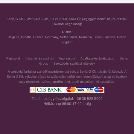
Senia G Kft – 12956441-2-42, EU VAT: HU12956441; Cégjegyzékszám: 01-09-711864,
Fővárosi Cégbíróság;
Austria
,
Belgium
,
Croatia
,
France
,
Germany
,
Netherlands
,
Romania
,
Spain
,
Sweden
,
United
Kingdom
Kapcsolat
Vásárlás és szállítás
Impressum
Adatkezelési tájékoztató
Senia
Group
Szerződési szállítási feltételek
A weboldal tartalma szerzői jogvédelem alá esik, a Senia G Kft. tulajdonát képezik. A
Senia G Kft. előzetes írásos hozzájárulása nélkül nem engedélyezett a lap egészének
vagy részeinek (szöveg, grafika, fotó, adat) másolása, felhasználása.
Telefonos ügyfélszolgálat:+ 36 30 525 5005
Hétköznap 09:00-17:00 óráig