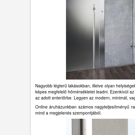
Nagyobb légterű lakásokban, illetve olyan helyiségek
képes megfelelő hőmérsékletet leadni. Ezenkívül az i
az adott enteriőrbe. Legyen az modern, minimál, vag
Online áruházunkban számos nagyteljesítményű rad
mind a megjelenés szempontjából.