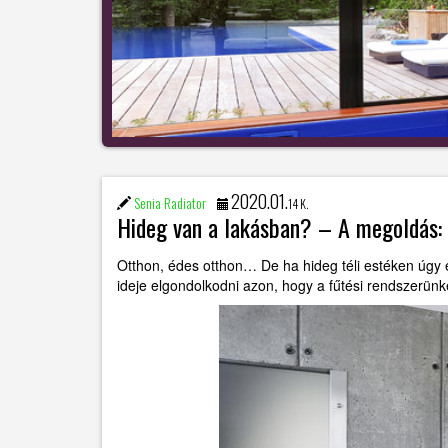
2020.01.
Senia Radiator
14 K.
Hideg van a lakásban? – A megoldás: 
Otthon, édes otthon… De ha hideg téli estéken úgy
ideje elgondolkodni azon, hogy a fűtési rendszerünk