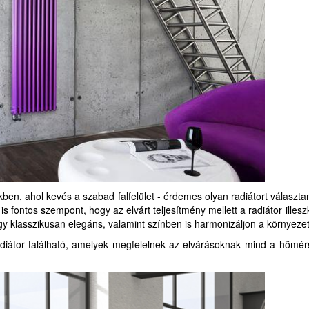
ben, ahol kevés a szabad falfelület - érdemes olyan radiátort választa
s fontos szempont, hogy az elvárt teljesítmény mellett a radiátor illes
y klasszikusan elegáns, valamint színben is harmonizáljon a környezet
iátor található, amelyek megfelelnek az elvárásoknak mind a hőmérs