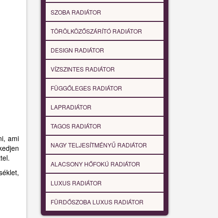
SZOBA RADIÁTOR
TÖRÖLKÖZŐSZÁRÍTÓ RADIÁTOR
DESIGN RADIÁTOR
VÍZSZINTES RADIÁTOR
FÜGGŐLEGES RADIÁTOR
LAPRADIÁTOR
TAGOS RADIÁTOR
ni, ami
NAGY TELJESÍTMÉNYŰ RADIÁTOR
zkedjen
tel.
ALACSONY HŐFOKÚ RADIÁTOR
éklet,
LUXUS RADIÁTOR
FÜRDŐSZOBA LUXUS RADIÁTOR