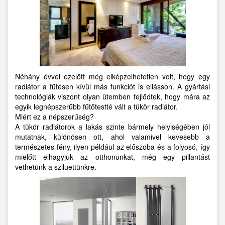
Néhány évvel ezelőtt még elképzelhetetlen volt, hogy egy
radiátor a fűtésen kívül más funkciót is ellásson. A gyártási
technológiák viszont olyan ütemben fejlődtek, hogy mára az
egyik legnépszerűbb fűtőtestté vált a tükör radiátor.
Miért ez a népszerűség?
A tükör radiátorok a lakás szinte bármely helyiségében jól
mutatnak, különösen ott, ahol valamivel kevesebb a
természetes fény, ilyen például az előszoba és a folyosó, így
mielőtt elhagyjuk az otthonunkat, még egy pillantást
vethetünk a sziluettünkre.