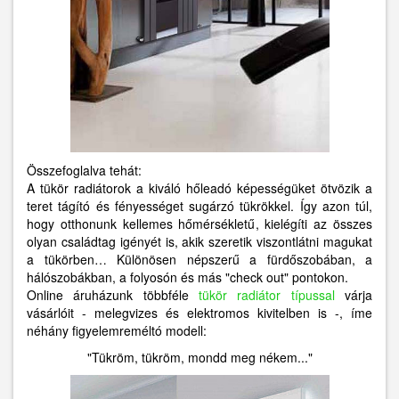
Összefoglalva tehát:
A tükör radiátorok a kiváló hőleadó képességüket ötvözik a
teret tágító és fényességet sugárzó tükrökkel. Így azon túl,
hogy otthonunk kellemes hőmérsékletű, kielégíti az összes
olyan családtag igényét is, akik szeretik viszontlátni magukat
a tükörben… Különösen népszerű a fürdőszobában, a
hálószobákban, a folyosón és más "check out" pontokon.
Online áruházunk többféle
tükör radiátor típussal
várja
vásárlóit - melegvizes és elektromos kivitelben is -, íme
néhány figyelemreméltó modell:
"Tükröm, tükröm, mondd meg nékem..."