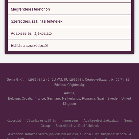
Megrendelés telefonon
Szerződési, szállítási feltételek
Adatkezelési tájékoztató
Elállás a szerződéstől
Senia G Kft – 12956441-2-42, EU VAT: HU12956441; Cégjegyzékszám: 01-09-711864,
Fővárosi Cégbíróság;
Austria
,
Belgium
,
Croatia
,
France
,
Germany
,
Netherlands
,
Romania
,
Spain
,
Sweden
,
United
Kingdom
Kapcsolat
Vásárlás és szállítás
Impressum
Adatkezelési tájékoztató
Senia
Group
Szerződési szállítási feltételek
A weboldal tartalma szerzői jogvédelem alá esik, a Senia G Kft. tulajdonát képezik. A