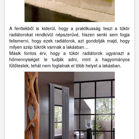
A fentiekből is kiderül, hogy a praktikusság teszi a tükör
radiátorokat rendkívül népszerűvé, hiszen senki sem fogja
felismerni, hogy ezek radiátorok, azt gondolják majd, hogy
milyen szép tükrök vannak a lakásban…
Másik fontos érv, hogy a tükör radiátorok ugyanazt a
hőmennyiséget le tudják adni, mint a hagyományos
fűtőtestek, tehát nem foglalnak el több helyet a lakásban.