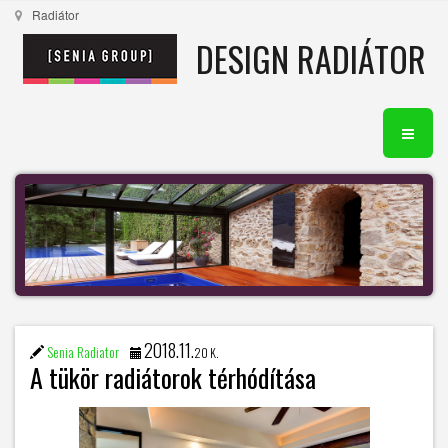
Radiátor
DESIGN RADIÁTOR
2018.11.
Senia Radiator
20 K.
A tükör radiátorok térhódítása