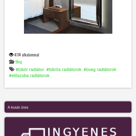
4174 alkalommal
Blog
tükör radiátor
tükrös radiátorok
üveg radiátorok
előszoba radiátorok
A kosár üres