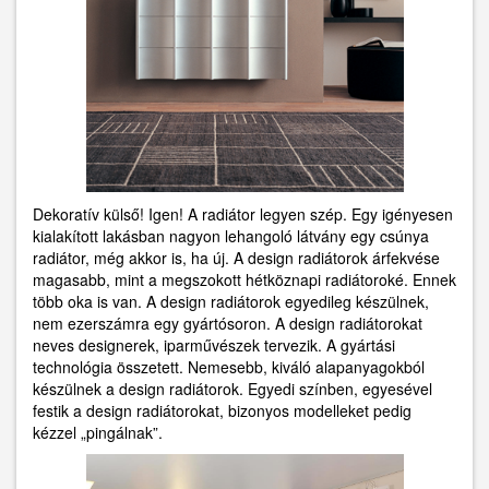
Dekoratív külső! Igen! A radiátor legyen szép. Egy igényesen
kialakított lakásban nagyon lehangoló látvány egy csúnya
radiátor, még akkor is, ha új. A design radiátorok árfekvése
magasabb, mint a megszokott hétköznapi radiátoroké. Ennek
több oka is van. A design radiátorok egyedileg készülnek,
nem ezerszámra egy gyártósoron. A design radiátorokat
neves designerek, iparművészek tervezik. A gyártási
technológia összetett. Nemesebb, kiváló alapanyagokból
készülnek a design radiátorok. Egyedi színben, egyesével
festik a design radiátorokat, bizonyos modelleket pedig
kézzel „pingálnak”.