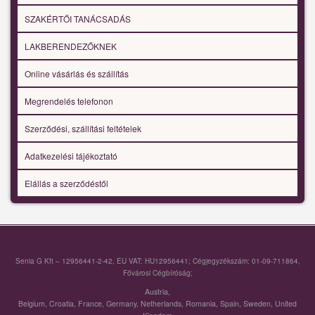
SZAKÉRTŐI TANÁCSADÁS
LAKBERENDEZŐKNEK
Online vásárlás és szállítás
Megrendelés telefonon
Szerződési, szállítási feltételek
Adatkezelési tájékoztató
Elállás a szerződéstől
Senia G Kft – 12956441-2-42, EU VAT: HU12956441; Cégjegyzékszám: 01-09-711864,
Fővárosi Cégbíróság;
Austria
,
Belgium
,
Croatia
,
France
,
Germany
,
Netherlands
,
Romania
,
Spain
,
Sweden
,
United