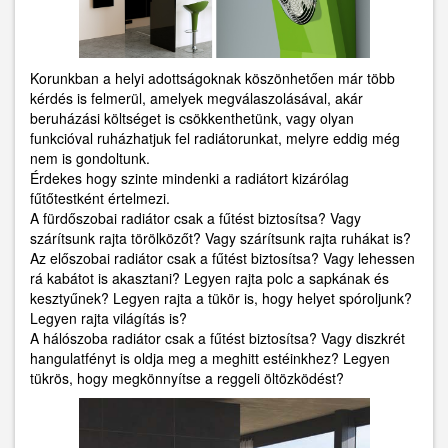
Korunkban a helyi adottságoknak köszönhetően már több
kérdés is felmerül, amelyek megválaszolásával, akár
beruházási költséget is csökkenthetünk, vagy olyan
funkcióval ruházhatjuk fel radiátorunkat, melyre eddig még
nem is gondoltunk.
Érdekes hogy szinte mindenki a radiátort kizárólag
fűtőtestként értelmezi.
A fürdőszobai radiátor csak a fűtést biztosítsa? Vagy
szárítsunk rajta törölközőt? Vagy szárítsunk rajta ruhákat is?
Az előszobai radiátor csak a fűtést biztosítsa? Vagy lehessen
rá kabátot is akasztani? Legyen rajta polc a sapkának és
kesztyűnek? Legyen rajta a tükör is, hogy helyet spóroljunk?
Legyen rajta világítás is?
A hálószoba radiátor csak a fűtést biztosítsa? Vagy diszkrét
hangulatfényt is oldja meg a meghitt estéinkhez? Legyen
tükrös, hogy megkönnyítse a reggeli öltözködést?