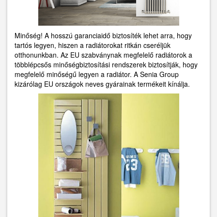
Minőség! A hosszú garanciaidő biztosíték lehet arra, hogy
tartós legyen, hiszen a radiátorokat ritkán cseréljük
otthonunkban. Az EU szabványnak megfelelő radiátorok a
többlépcsős minőségbiztosítási rendszerek biztosítják, hogy
megfelelő minőségű legyen a radiátor. A Senia Group
kizárólag EU országok neves gyárainak termékeit kínálja.