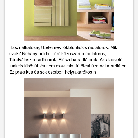
Használhatóság! Léteznek többfunkciós radiátorok. Mik
ezek? Néhány példa: Törölközőszárító radiátorok,
Térelválasztó radiátorok, Előszoba radiátorok. Az alapvető
funkció kibővül, és nem csak mint fűtőtest üzemel a radiátor.
Ez praktikus és sok esetben helytakarékos is.